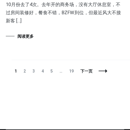
10月份去了4次。去年开的商务场，没有大厅休息室，不
过房间装修好，餐食不错，BZFW.到位，但最近风大不接
新客 […]
阅读更多
文
页
页
页
页
页
页
1
2
3
4
5
…
19
下一页
章
面
面
面
面
面
面
导
航