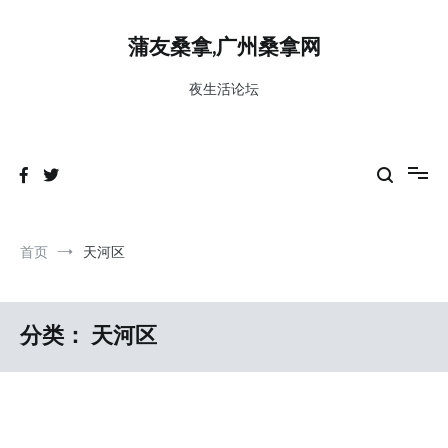
跳
到
蒲友桑拿,广州桑拿网
内
容
夜生活论坛
首页
天河区
分类：
天河区