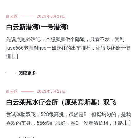
白云区
2023年5月29日
白云新港湾(一号港湾)
先说点题外话吧，本想默默做个隐狼，只看不发，受到
luse666老哥对hsd一如既往的出车推荐，让很多还处于懵
懂 […]
阅读更多
白云区
2023年5月29日
白云莱苑水疗会所（原莱宾斯基）双飞
尝试体验双飞，528很高挑，虽然是B，但挺均匀的，是我
喜欢的车身.，556漆面.很好，胸C，没看清长相，下路. […]