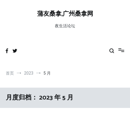
跳
到
蒲友桑拿,广州桑拿网
内
容
夜生活论坛
首页
2023
5 月
月度归档：
2023 年 5 月