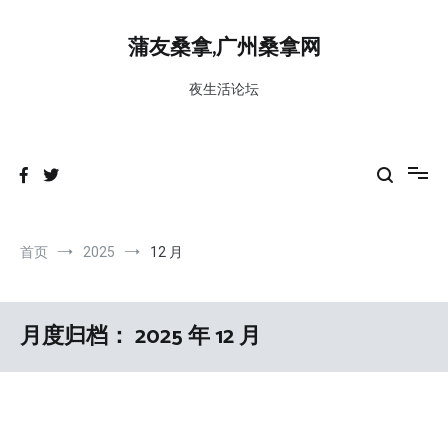
跳
到
蒲友桑拿,广州桑拿网
内
容
夜生活论坛
首页
2025
12 月
月度归档：
2025 年 12 月