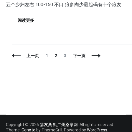
五个少妇左右 100-150 不口 狼多肉少最起码有十个狼友
阅读更多
文
页
页
页
上一页
1
2
3
下一页
章
面
面
面
导
航
Copyright © 2026
蒲友桑拿,广州桑拿网
. All rights reserved.
Theme:
Cenote
by ThemeGrill. Powered by
WordPress
.