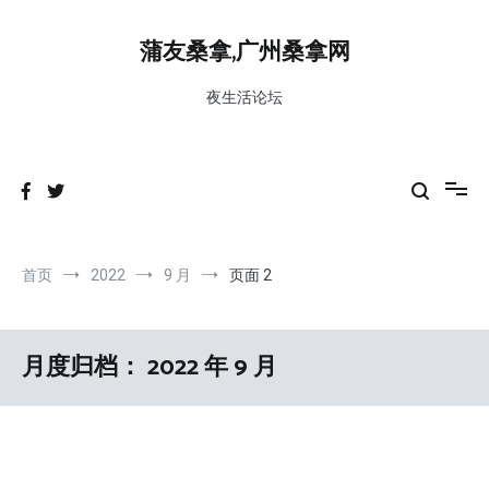
跳
到
蒲友桑拿,广州桑拿网
内
容
夜生活论坛
首页
2022
9 月
页面 2
月度归档：
2022 年 9 月