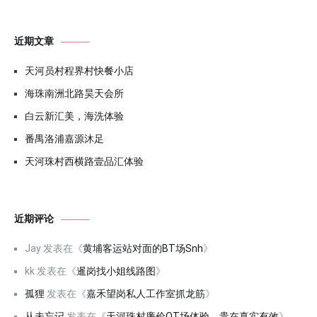
近期文章
天河员村程界村快餐小店
海珠南洲北路昊天会所
白云新汇美，海洗体验
番禺洛浦嘉源沐足
天河珠村西横路壹品汇体验
近期评论
Jay
发表在《
黄埔客运站对面的BT场Snh
》
kk
发表在《
暹岗找小姐线路图
》
孤狸
发表在《
嘉禾望岗私人工作室抓龙筋
》
从未忘记
发表在《
天河珠村廉价QT场体验，贵在真实有效
》