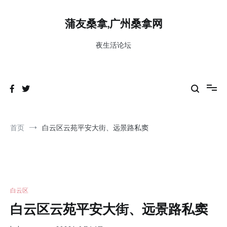
跳
到
蒲友桑拿,广州桑拿网
内
容
夜生活论坛
首页
白云区云苑平安大街、远景路私窦
白云区
白云区云苑平安大街、远景路私窦