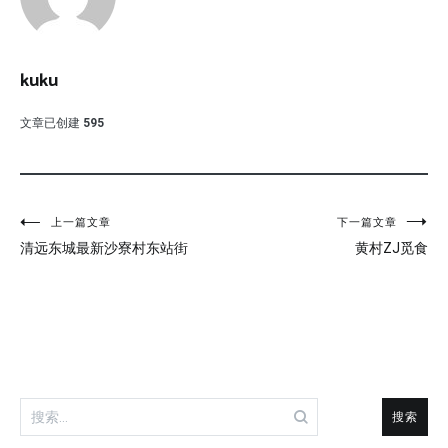
kuku
文章已创建
595
文
上一篇文章
下一篇文章
清远东城最新沙寮村东站街
黄村ZJ觅食
章
导
航
搜
索：