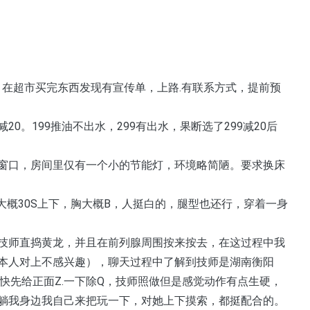
。在超市买完东西发现有宣传单，上路.有联系方式，提前预
0。199推油不出水，299有出水，果断选了299减20后
窗口，房间里仅有一个小的节能灯，环境略简陋。要求换床
右大概30S上下，胸大概B，人挺白的，腿型也还行，穿着一身
技师直捣黄龙，并且在前列腺周围按来按去，在这过程中我
本人对上不感兴趣），聊天过程中了解到技师是湖南衡阳
快先给正面Z.一下除Q，技师照做但是感觉动作有点生硬，
躺我身边我自己来把玩一下，对她上下摸索，都挺配合的。