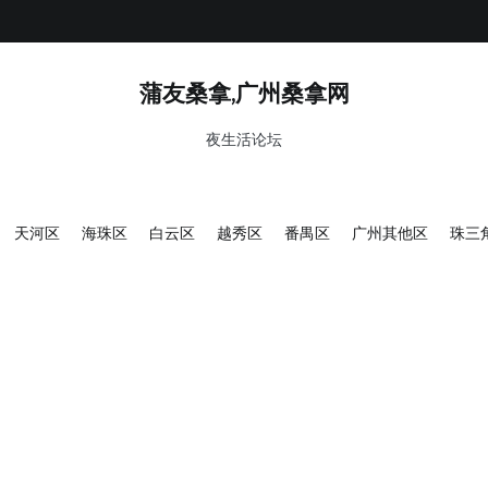
蒲友桑拿,广州桑拿网
夜生活论坛
天河区
海珠区
白云区
越秀区
番禺区
广州其他区
珠三