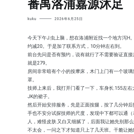
番禺洛浦嘉源沐足
kuku
2026年6月25日
今天下午J.虫上脑，想在洛浦附近找一个地方泻H
约减20。于是加了联系方式，10分钟左右到。
前台先问是否有预约，说有就行了不需要验证直接减2
就是279。
房间非常暗有个小的按摩床，木门上门有一个玻璃
罩。
技师上来后，我打开门看了一下，车身长.155左
JK的裙子。
然后开始安排服务，先是正面按腿，按了几分钟后
手也不安分试探技师的尺度，发现中下都可以通（
人，难怪皮肤.又白又细腻了，后面我让她先别那么
不太会，一问之下才知道只上了几天班。干脆让她