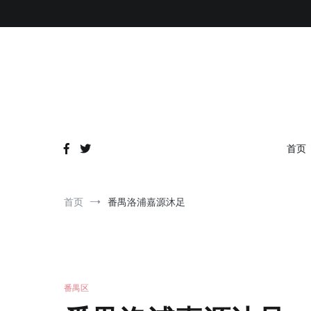
跳
到
内
容
首页
首页
番禺洛浦嘉源沐足
番禺区