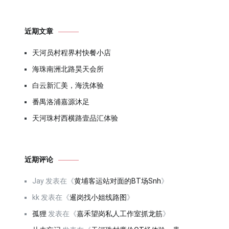
近期文章
天河员村程界村快餐小店
海珠南洲北路昊天会所
白云新汇美，海洗体验
番禺洛浦嘉源沐足
天河珠村西横路壹品汇体验
近期评论
Jay
发表在《
黄埔客运站对面的BT场Snh
》
kk
发表在《
暹岗找小姐线路图
》
孤狸
发表在《
嘉禾望岗私人工作室抓龙筋
》