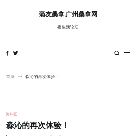
跳
到
蒲友桑拿,广州桑拿网
内
容
夜生活论坛
首页
淼沁的再次体验！
海珠区
淼沁的再次体验！