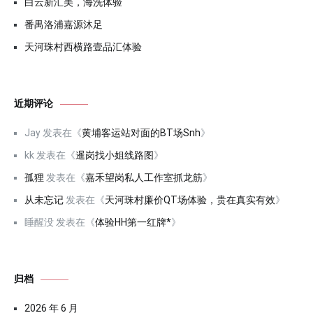
白云新汇美，海洗体验
番禺洛浦嘉源沐足
天河珠村西横路壹品汇体验
近期评论
Jay
发表在《
黄埔客运站对面的BT场Snh
》
kk
发表在《
暹岗找小姐线路图
》
孤狸
发表在《
嘉禾望岗私人工作室抓龙筋
》
从未忘记
发表在《
天河珠村廉价QT场体验，贵在真实有效
》
睡醒没
发表在《
体验HH第一红牌*
》
归档
2026 年 6 月