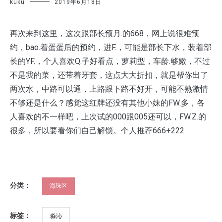
kuku
2019年6月18日
再次来到这里，这次跟部长预月.的668，网上说很难预
约，bao.着蛋蛋后的预约，进F.，可能是部长下水，装着部
长的YF.，个人喜欢Q.子好看点，萝莉型，车龄.够嫩，不过
不是我的菜，还带着牙套，这点大大折扣，就是帮你出了
两次水，中路可以通，上路跟下路不好开，可能不熟激情
不够还是什么？感觉这红牌还没有其他小妹的FW.多，各
人喜欢的不一样吧，上次试的000跟005还可以，FW.Z.的
很多，所以要看你们自己解锁。个人推荐666+222
分类：
海珠区
标签：
淼沁