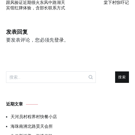
跟风验证近期很火东风中路湖天
棠下村惊吓记
章
宾馆红牌体验，含部长联系方式
导
航
发表回复
要发表评论，您必须先
登录
。
搜
索：
近期文章
天河员村程界村快餐小店
海珠南洲北路昊天会所