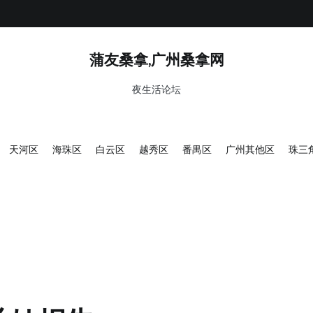
蒲友桑拿,广州桑拿网
夜生活论坛
天河区
海珠区
白云区
越秀区
番禺区
广州其他区
珠三