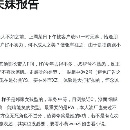
关妹报告
是大不如之前。上周某日下午被客户放FJ.一时无聊，恰逢朋
客户好不卖力，何不成人之美？便驱车往之。由于是提前跟小
他部长带入F.间，HY今年去得不多，JS牌号不熟悉，反正
不喜欢磨叽、走感觉的类型，一眼相中8×2号（避免广告之
在是公共YS.，要在外面XZ.，体验是大打折扣的，怀念以
样子是邻家女孩型的，车身.中等，目测接近C，漆面.细腻
，能聊能笑的类型。最重要的是FW.，本人油厂也去过不
是全方位无死角也不过分，值得夸奖是她的k功，若不是有点功
能表述，其实也没必要，要看小黄wen不如去看小说。