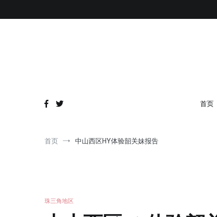
跳
到
内
容
首页
首页
中山西区HY体验韶关妹报告
珠三角地区