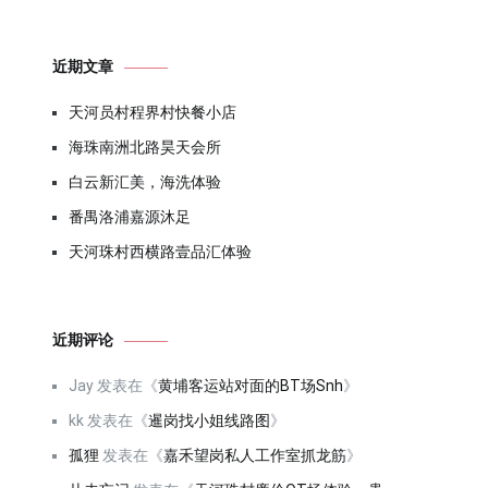
近期文章
天河员村程界村快餐小店
海珠南洲北路昊天会所
白云新汇美，海洗体验
番禺洛浦嘉源沐足
天河珠村西横路壹品汇体验
近期评论
Jay
发表在《
黄埔客运站对面的BT场Snh
》
kk
发表在《
暹岗找小姐线路图
》
孤狸
发表在《
嘉禾望岗私人工作室抓龙筋
》