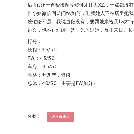
后面js还一直帮按摩等够钟才让去XZ.，一点都没有
长小妹微信回访问fw如何，吐槽她人不在店里把我
连忙赔不是，我说道歉没有，要罚她来给我fw才
神会，也不再纠缠，暂时先放过她，反正来日方长
打分：
长相：3.5/5.0
FW.：4.5/5.0
车身.：3.5/5.0
性格：开朗型，健谈
总体：4.0/5.0（主要是FW.加分）
分类：
珠三角地区