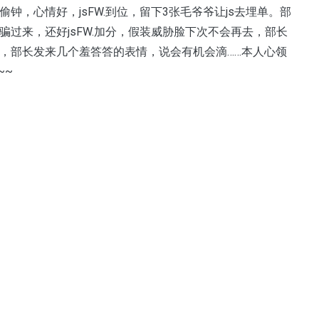
偷钟，心情好，jsFW.到位，留下3张毛爷爷让js去埋单。部
骗过来，还好jsFW.加分，假装威胁脸下次不会再去，部长
行，部长发来几个羞答答的表情，说会有机会滴……本人心领
~~