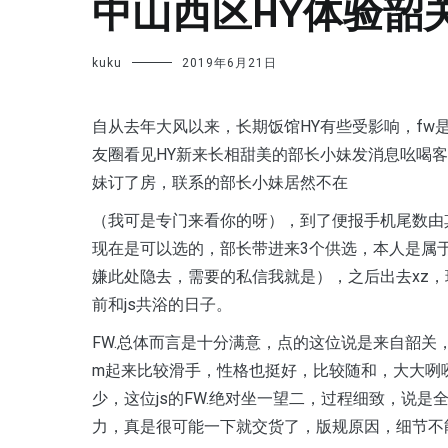
中山西区HY体验韶
kuku
2019年6月21日
自从去年大风以来，长期饭馆HY有些受影响，fw
友圈看见HY新来长相甜美的部长小妹发消息吆喝
妹订了房，联系的部长小妹居然不在
（我可是专门来看你的呀），到了便报手机尾数由其
现在是可以选的，部长带进来3个供选，本人是属于
嫌此处隐去，需要的私信我就是），之后出去xz，现
前和js共浴的日子。
F
W.总体而言是十分满意，点的这位说是来自韶关，
m起来比较滑手，性格也挺好，比较随和，大大咧咧
少，这位js的FW.绝对坐一望二，过程细致，说
力，真是很可能一下就交货了，版规原因，细节不