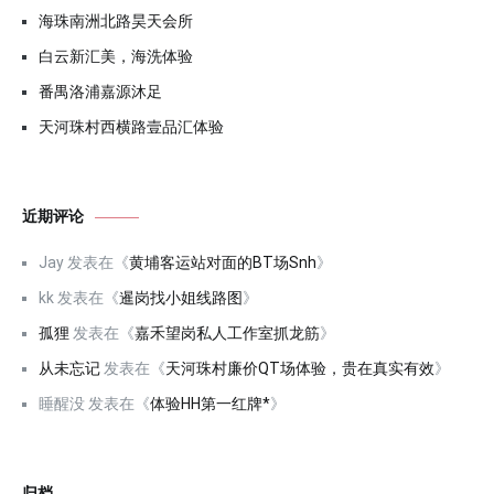
海珠南洲北路昊天会所
白云新汇美，海洗体验
番禺洛浦嘉源沐足
天河珠村西横路壹品汇体验
近期评论
Jay
发表在《
黄埔客运站对面的BT场Snh
》
kk
发表在《
暹岗找小姐线路图
》
孤狸
发表在《
嘉禾望岗私人工作室抓龙筋
》
从未忘记
发表在《
天河珠村廉价QT场体验，贵在真实有效
》
睡醒没
发表在《
体验HH第一红牌*
》