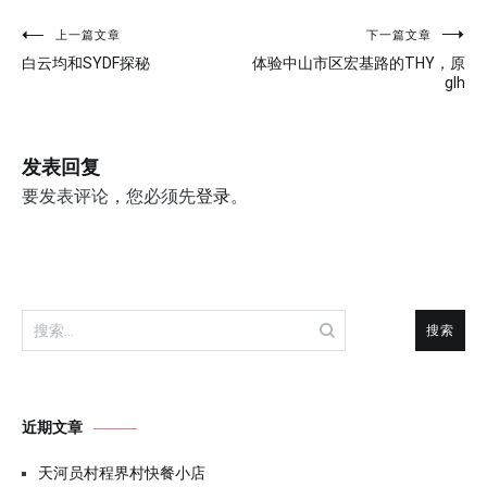
文
上一篇文章
下一篇文章
白云均和SYDF探秘
体验中山市区宏基路的THY，原
章
glh
导
航
发表回复
要发表评论，您必须先
登录
。
搜
索：
近期文章
天河员村程界村快餐小店