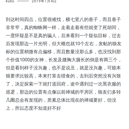
kuku
2019年7月4日
到达时间四点，位置很难找，横七竖八的巷子，而且巷子
非常窄，真的蜘蛛网一样，走着走着有些就变了死胡同，
一度怀疑是不是真的骗人，后来看到一个疑似目标，过去
后发现那边一片光明，但大概也就10个左右，发帖的狼友
标的位置稍微有点偏移，而且数量没那么多，也没找到那
个价值1000的女神，长发及腰胸大腿长的倒是有两三个，
但是看到样子没兴趣，也不是说丑，就是没兴趣，可能本
狼要求比较高，本来打算去猎食的，去到后突然没有兴致
了，决定探索一下就打道回府，途中遇到过一次黑衣服的
巡逻，那边的位置有点像以前禅城的平房区，狼友们多转
几圈总会有发现的，质素总体比现在的禅城要好，但没
上，所以态度不知道好不好