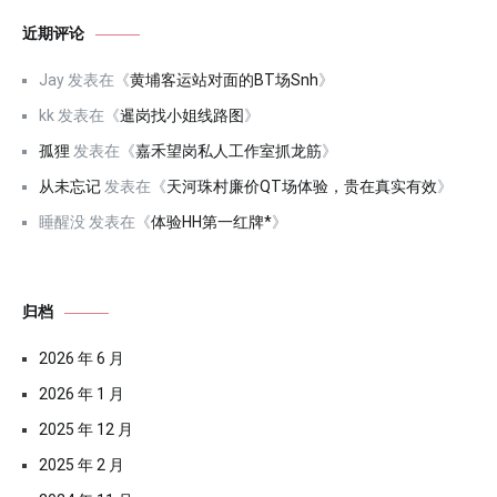
近期评论
Jay
发表在《
黄埔客运站对面的BT场Snh
》
kk
发表在《
暹岗找小姐线路图
》
孤狸
发表在《
嘉禾望岗私人工作室抓龙筋
》
从未忘记
发表在《
天河珠村廉价QT场体验，贵在真实有效
》
睡醒没
发表在《
体验HH第一红牌*
》
归档
2026 年 6 月
2026 年 1 月
2025 年 12 月
2025 年 2 月