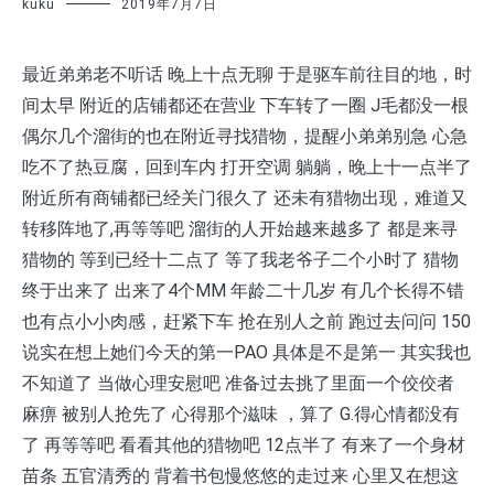
kuku
2019年7月7日
最近弟弟老不听话 晚上十点无聊 于是驱车前往目的地，时
间太早 附近的店铺都还在营业 下车转了一圈 J毛都没一根
偶尔几个溜街的也在附近寻找猎物，提醒小弟弟别急 心急
吃不了热豆腐，回到车内 打开空调 躺躺，晚上十一点半了
附近所有商铺都已经关门很久了 还未有猎物出现，难道又
转移阵地了,再等等吧 溜街的人开始越来越多了 都是来寻
猎物的 等到已经十二点了 等了我老爷子二个小时了 猎物
终于出来了 出来了4个MM 年龄二十几岁 有几个长得不错
也有点小小肉感，赶紧下车 抢在别人之前 跑过去问问 150
说实在想上她们今天的第一PAO 具体是不是第一 其实我也
不知道了 当做心理安慰吧 准备过去挑了里面一个佼佼者
麻痹 被别人抢先了 心得那个滋味 ，算了 G.得心情都没有
了 再等等吧 看看其他的猎物吧 12点半了 有来了一个身材
苗条 五官清秀的 背着书包慢悠悠的走过来 心里又在想这