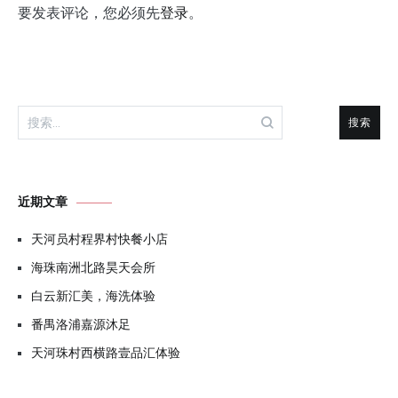
要发表评论，您必须先
登录
。
搜
索：
近期文章
天河员村程界村快餐小店
海珠南洲北路昊天会所
白云新汇美，海洗体验
番禺洛浦嘉源沐足
天河珠村西横路壹品汇体验