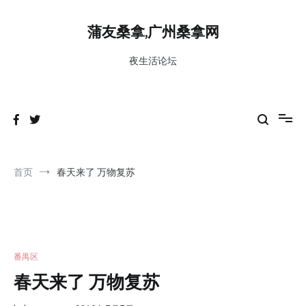
跳
到
蒲友桑拿,广州桑拿网
内
容
夜生活论坛
首页
春天来了 万物复苏
番禺区
春天来了 万物复苏