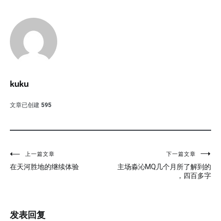
kuku
文章已创建
595
文
上一篇文章
下一篇文章
在天河胜地的继续体验
主场淼沁MQ几个月所了解到的
章
，四百多字
导
航
发表回复