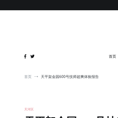
跳
到
内
容
首页
首页
天平架金园600号技师超爽体验报告
天河区