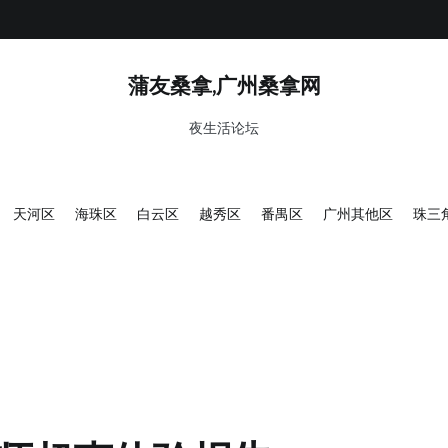
蒲友桑拿,广州桑拿网
夜生活论坛
天河区
海珠区
白云区
越秀区
番禺区
广州其他区
珠三