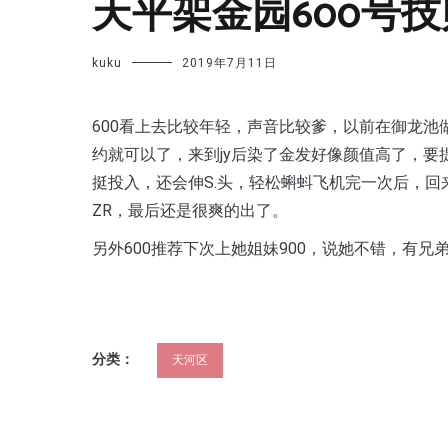
天平架金园600号
kuku
2019年7月11日
600看上去比较年轻，声音比较爹，以前在御龙
约就可以了，来到jy后染了金发好像颜值高了，要提早
挺投入，还会伸S.头，轻松蝌蚪飞机完一次后，回
ZR，最后还是很爽的出了。
另外600推荐下次上她姐妹900，说她不错，有兄
分类：
天河区