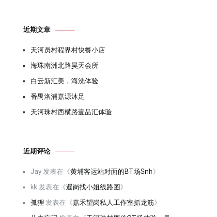
近期文章
天河员村程界村快餐小店
海珠南洲北路昊天会所
白云新汇美，海洗体验
番禺洛浦嘉源沐足
天河珠村西横路壹品汇体验
近期评论
Jay
发表在《
黄埔客运站对面的BT场Snh
》
kk
发表在《
暹岗找小姐线路图
》
孤狸
发表在《
嘉禾望岗私人工作室抓龙筋
》