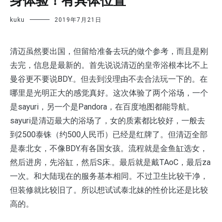
身体验！有具体位置
kuku
2019年7月21日
清迈虽然要出国，但留给准备去玩的做个参考，而且是刚
去完，信息是最新的。首先说说清迈的皇帝浴根本比不上
曼谷更不要说BDY.。但去到没理由不去合法玩一下的。在
哪里是光明正大的感觉真好。这次体验了两个浴场，一个
是sayuri，另一个是Pandora，在百度地图都能导航。
sayuri是清迈最大的浴场了，女的质素都比较好，一般去
到2500泰铢（约500人民币）已经是红牌了。但清迈全部
是泰北女，不像BDY.有各国女孩。流程就是金鱼缸选女，
然后进房，先浴缸，然后S床.。最后就是戴TAoC，最后za
一次。和大陆现在的服务基本相同。不过卫生比较干净，
但装修就比较旧了。所以想试试泰北妹的性价比还是比较
高的。