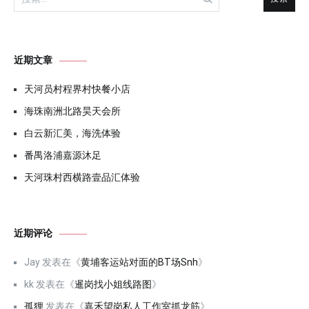
索：
近期文章
天河员村程界村快餐小店
海珠南洲北路昊天会所
白云新汇美，海洗体验
番禺洛浦嘉源沐足
天河珠村西横路壹品汇体验
近期评论
Jay
发表在《
黄埔客运站对面的BT场Snh
》
kk
发表在《
暹岗找小姐线路图
》
孤狸
发表在《
嘉禾望岗私人工作室抓龙筋
》