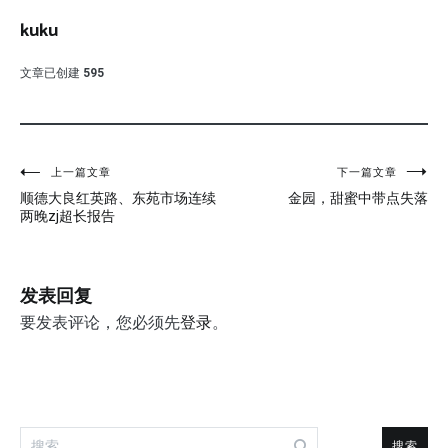
kuku
文章已创建
595
文
上一篇文章
下一篇文章
顺德大良红英路、东苑市场连续
金园，甜蜜中带点失落
章
两晚zj超长报告
导
航
发表回复
要发表评论，您必须先
登录
。
搜