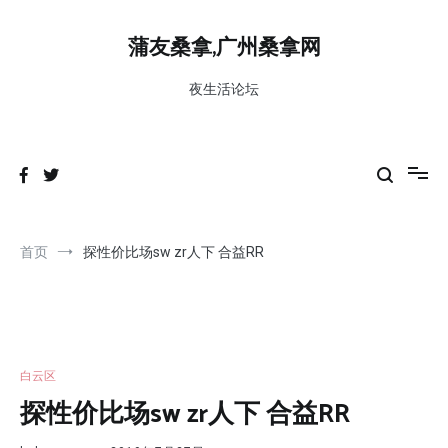
跳
到
蒲友桑拿,广州桑拿网
内
容
夜生活论坛
首页
探性价比场sw zr人下 合益RR
白云区
探性价比场sw zr人下 合益RR