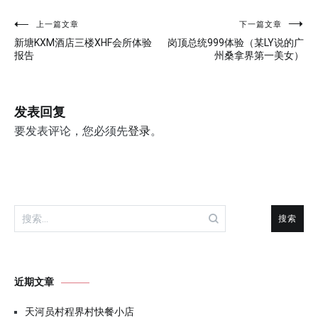
文
上一篇文章
下一篇文章
新塘KXM酒店三楼XHF会所体验
岗顶总统999体验（某LY说的广
章
报告
州桑拿界第一美女）
导
航
发表回复
要发表评论，您必须先
登录
。
搜
索：
近期文章
天河员村程界村快餐小店