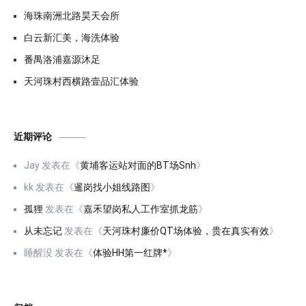
海珠南洲北路昊天会所
白云新汇美，海洗体验
番禺洛浦嘉源沐足
天河珠村西横路壹品汇体验
近期评论
Jay
发表在《
黄埔客运站对面的BT场Snh
》
kk
发表在《
暹岗找小姐线路图
》
孤狸
发表在《
嘉禾望岗私人工作室抓龙筋
》
从未忘记
发表在《
天河珠村廉价QT场体验，贵在真实有效
》
睡醒没
发表在《
体验HH第一红牌*
》