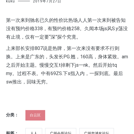
kuku
2019年7月27日
第一次来到驰名已久的性价比热场人人第一次来到被告知
没有预约价格338，有预约价格258。久闻本场js风S.y荡没
有止境，仅有一定要“深”探个究竟。
上来部长安排807说是热牌，第一次来没有要求不行则
换。上来是广东的，头发长PG.翘，160高，身体紧致。am
之后开始主题。慢慢交互t掉剩下js一nk。然后开始tq
my。过程不表。中有69ZS.下s指入内，一探到底。最后
sw推出，回味无穷。
分类：
白云区
标签：
人人
广州会所论坛
广州市浦友论坛