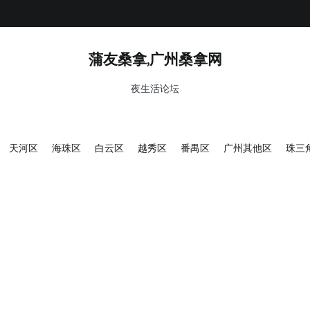
蒲友桑拿,广州桑拿网
夜生活论坛
天河区
海珠区
白云区
越秀区
番禺区
广州其他区
珠三