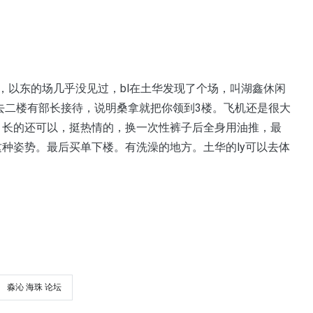
，以东的场几乎没见过，bl在土华发现了个场，叫湖鑫休闲
去二楼有部长接待，说明桑拿就把你领到3楼。飞机还是很大
轻，长的还可以，挺热情的，换一次性裤子后全身用油推，最
这种姿势。最后买单下楼。有洗澡的地方。土华的ly可以去体
淼沁 海珠 论坛