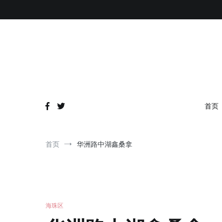
跳
到
内
容
首页
首页
华洲路中湖鑫桑拿
海珠区