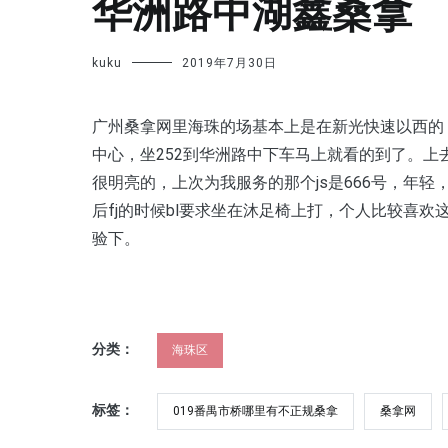
华洲路中湖鑫桑拿
kuku
2019年7月30日
广州桑拿网里海珠的场基本上是在新光快速以西的
中心，坐252到华洲路中下车马上就看的到了。上
很明亮的，上次为我服务的那个js是666号，年
后fj的时候bl要求坐在沐足椅上打，个人比较喜欢
验下。
分类：
海珠区
标签：
019番禺市桥哪里有不正规桑拿
桑拿网