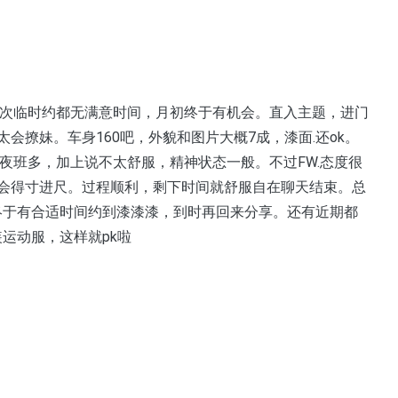
多次临时约都无满意时间，月初终于有机会。直入主题，进门
会撩妹。车身160吧，外貌和图片大概7成，漆面.还ok。
能夜班多，加上说不太舒服，精神状态一般。不过FW.态度很
会得寸进尺。过程顺利，剩下时间就舒服自在聊天结束。总
迟下终于有合适时间约到漆漆漆，到时再回来分享。还有近期都
装运动服，这样就pk啦