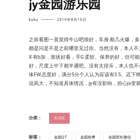
jy金园游乐园
kuku
2019年8月15日
之前看图一直觉得牛山吧很好，车身.都几火爆，
都是问是不是之前哪里见过你。当然没有，本人不太
X.有b加，形状好看，手G.柔软。保养的好，但可
好，尺度上中下都半通吧。没有太排斥，本人也不
体FW.态度好，满分5分个人认为应该有3.5。
说风大，不知道具体情况，jy有没影响，担心js变
分类：
天河区
标签：
金园QT
金园按摩
金园部长微信