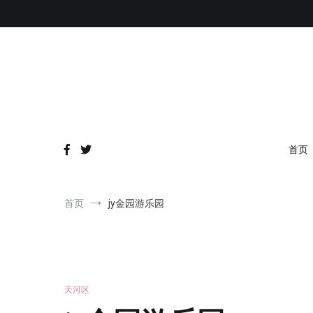
跳
到
内
容
首页
首页
jy金园游乐园
天河区