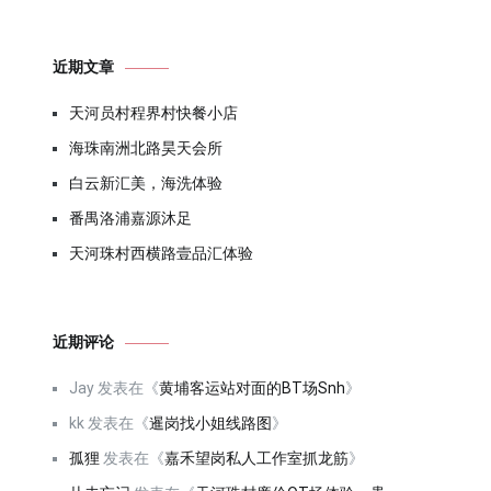
近期文章
天河员村程界村快餐小店
海珠南洲北路昊天会所
白云新汇美，海洗体验
番禺洛浦嘉源沐足
天河珠村西横路壹品汇体验
近期评论
Jay
发表在《
黄埔客运站对面的BT场Snh
》
kk
发表在《
暹岗找小姐线路图
》
孤狸
发表在《
嘉禾望岗私人工作室抓龙筋
》