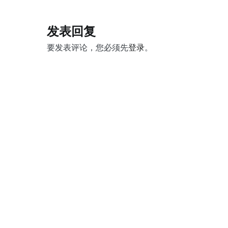
章
导
发表回复
航
要发表评论，您必须先
登录
。