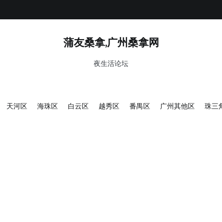
蒲友桑拿,广州桑拿网
夜生活论坛
天河区
海珠区
白云区
越秀区
番禺区
广州其他区
珠三