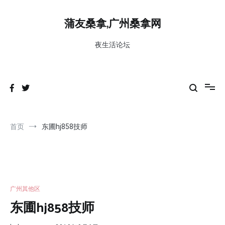
跳
到
蒲友桑拿,广州桑拿网
内
容
夜生活论坛
首页
东圃hj858技师
广州其他区
东圃hj858技师