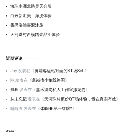
海珠南洲北路昊天会所
白云新汇美，海洗体验
番禺洛浦嘉源沐足
天河珠村西横路壹品汇体验
近期评论
Jay
发表在《
黄埔客运站对面的BT场Snh
》
kk
发表在《
暹岗找小姐线路图
》
孤狸
发表在《
嘉禾望岗私人工作室抓龙筋
》
从未忘记
发表在《
天河珠村廉价QT场体验，贵在真实有效
》
睡醒没
发表在《
体验HH第一红牌*
》