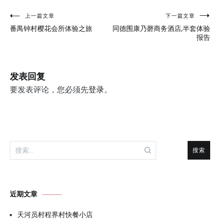
文
上一篇文章
下一篇文章
番禺钟村樱花会所体验之旅
同德围康乃磬商务酒店,半套体验
章
报告
导
航
发表回复
要发表评论，您必须先
登录
。
搜
索：
近期文章
天河员村程界村快餐小店