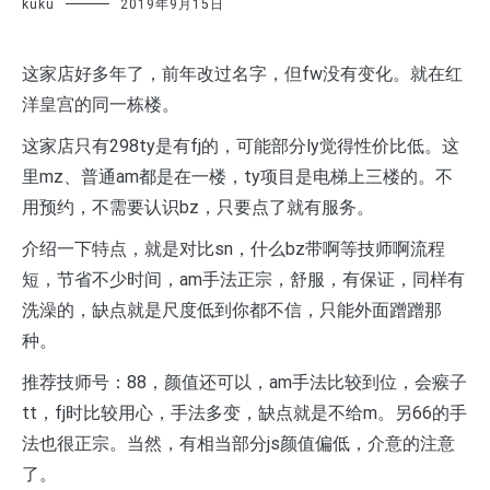
kuku
2019年9月15日
这家店好多年了，前年改过名字，但fw没有变化。就在红
洋皇宫的同一栋楼。
这家店只有298ty是有fj的，可能部分ly觉得性价比低。这
里mz、普通am都是在一楼，ty项目是电梯上三楼的。不
用预约，不需要认识bz，只要点了就有服务。
介绍一下特点，就是对比sn，什么bz带啊等技师啊流程
短，节省不少时间，am手法正宗，舒服，有保证，同样有
洗澡的，缺点就是尺度低到你都不信，只能外面蹭蹭那
种。
推荐技师号：88，颜值还可以，am手法比较到位，会瘊子
tt，fj时比较用心，手法多变，缺点就是不给m。另66的手
法也很正宗。当然，有相当部分js颜值偏低，介意的注意
了。