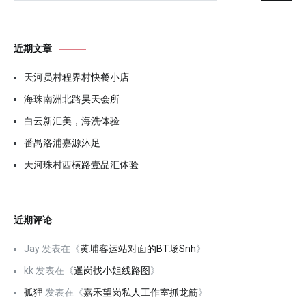
近期文章
天河员村程界村快餐小店
海珠南洲北路昊天会所
白云新汇美，海洗体验
番禺洛浦嘉源沐足
天河珠村西横路壹品汇体验
近期评论
Jay
发表在《
黄埔客运站对面的BT场Snh
》
kk
发表在《
暹岗找小姐线路图
》
孤狸
发表在《
嘉禾望岗私人工作室抓龙筋
》