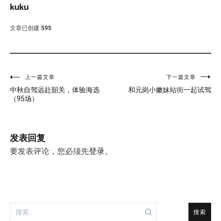
kuku
文章已创建
595
文
上一篇文章
下一篇文章
中秋自驾远赴韶关，体验海选
和元岗小嫩妹站街一起试驾
章
（95场）
导
航
发表回复
要发表评论，您必须先
登录
。
搜
索：