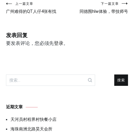
文
上一篇文章
下一篇文章
广州难得的QT人仔4张有找
同德围hlw体验，带技师号
章
导
发表回复
航
要发表评论，您必须先
登录
。
搜
索：
近期文章
天河员村程界村快餐小店
海珠南洲北路昊天会所