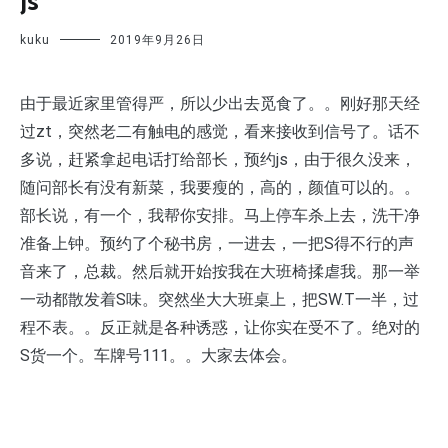
js
kuku
2019年9月26日
由于最近家里管得严，所以少出去觅食了。。刚好那天经
过zt，突然老二有触电的感觉，看来接收到信号了。话不
多说，赶紧拿起电话打给部长，预约js，由于很久没来，
随问部长有没有新菜，我要瘦的，高的，颜值可以的。。
部长说，有一个，我帮你安排。马上停车杀上去，洗干净
准备上钟。预约了个秘书房，一进去，一把S得不行的声
音来了，总裁。然后就开始按我在大班椅揉虐我。那一举
一动都散发着S味。突然坐大大班桌上，把SW.T一半，过
程不表。。反正就是各种诱惑，让你实在受不了。绝对的
S货一个。车牌号111。。大家去体会。