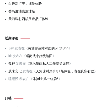
白云新汇美，海洗体验
番禺洛浦嘉源沐足
天河珠村西横路壹品汇体验
近期评论
Jay
发表在《
黄埔客运站对面的BT场Snh
》
kk
发表在《
暹岗找小姐线路图
》
孤狸
发表在《
嘉禾望岗私人工作室抓龙筋
》
从未忘记
发表在《
天河珠村廉价QT场体验，贵在真实有效
》
睡醒没
发表在《
体验HH第一红牌*
》
归档