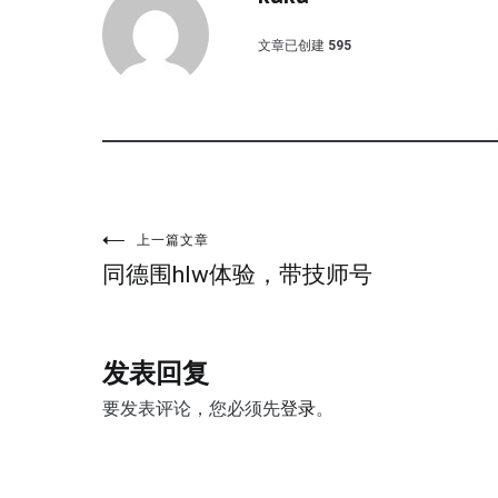
文章已创建
595
文
上一篇文章
同德围hlw体验，带技师号
章
导
发表回复
航
要发表评论，您必须先
登录
。