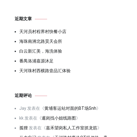
近期文章
天河员村程界村快餐小店
海珠南洲北路昊天会所
白云新汇美，海洗体验
番禺洛浦嘉源沐足
天河珠村西横路壹品汇体验
近期评论
Jay
发表在《
黄埔客运站对面的BT场Snh
》
kk
发表在《
暹岗找小姐线路图
》
孤狸
发表在《
嘉禾望岗私人工作室抓龙筋
》