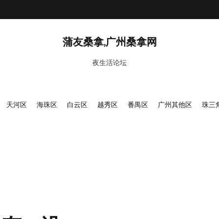
蒲友桑拿,广州桑拿网
夜生活论坛
天河区
海珠区
白云区
越秀区
番禺区
广州其他区
珠三