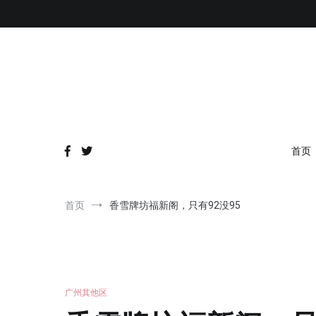
跳
到
内
容
首页
首页
香雪牌坊福新阁，只有92没95
广州其他区