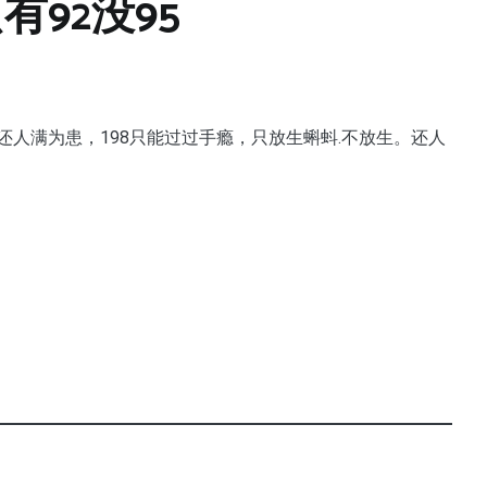
92没95
人满为患，198只能过过手瘾，只放生蝌蚪.不放生。还人