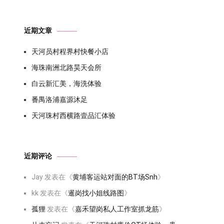
近期文章
天河员村程界村快餐小店
海珠南洲北路昊天会所
白云新汇美，海洗体验
番禺洛浦嘉源沐足
天河珠村西横路壹品汇体验
近期评论
Jay
发表在《
黄埔客运站对面的BT场Snh
》
kk
发表在《
暹岗找小姐线路图
》
孤狸
发表在《
嘉禾望岗私人工作室抓龙筋
》