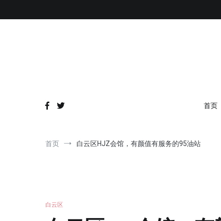
跳
到
内
容
首页
首页
白云区HJZ会馆，有颜值有服务的95油站
白云区