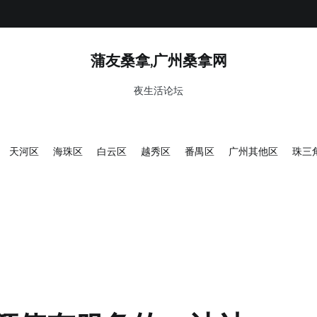
蒲友桑拿,广州桑拿网
夜生活论坛
天河区
海珠区
白云区
越秀区
番禺区
广州其他区
珠三