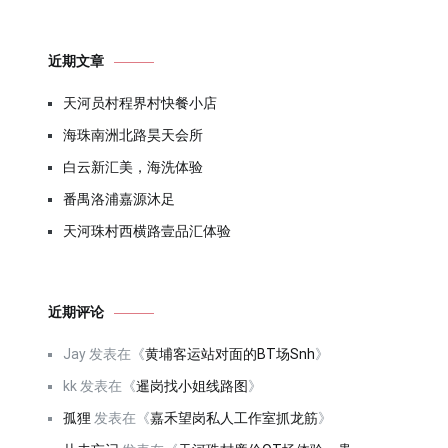
近期文章
天河员村程界村快餐小店
海珠南洲北路昊天会所
白云新汇美，海洗体验
番禺洛浦嘉源沐足
天河珠村西横路壹品汇体验
近期评论
Jay
发表在《
黄埔客运站对面的BT场Snh
》
kk
发表在《
暹岗找小姐线路图
》
孤狸
发表在《
嘉禾望岗私人工作室抓龙筋
》