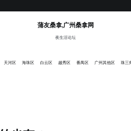
蒲友桑拿,广州桑拿网
夜生活论坛
天河区
海珠区
白云区
越秀区
番禺区
广州其他区
珠三