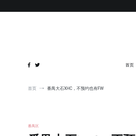
跳
到
内
容
首页
首页
番禺大石XHC，不预约也有FW
番禺区