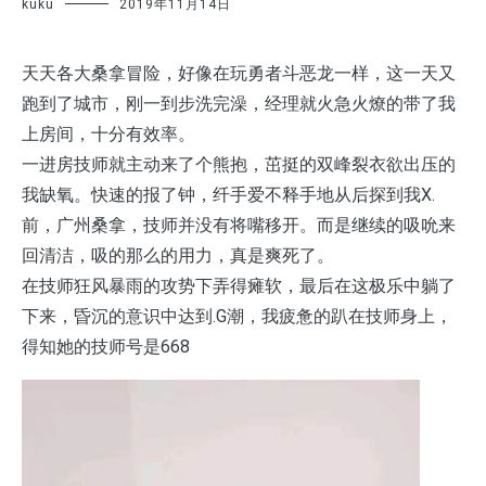
kuku
2019年11月14日
天天各大桑拿冒险，好像在玩勇者斗恶龙一样，这一天又
跑到了城市，刚一到步洗完澡，经理就火急火燎的带了我
上房间，十分有效率。
一进房技师就主动来了个熊抱，茁挺的双峰裂衣欲出压的
我缺氧。快速的报了钟，纤手爱不释手地从后探到我X.
前，广州桑拿，技师并没有将嘴移开。而是继续的吸吮来
回清洁，吸的那么的用力，真是爽死了。
在技师狂风暴雨的攻势下弄得瘫软，最后在这极乐中躺了
下来，昏沉的意识中达到.G潮，我疲惫的趴在技师身上，
得知她的技师号是668