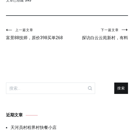
文章已创建
595
文
上一篇文章
下一篇文章
富景88技师，原价398买单268
探访白云云苑新村，有料
章
导
航
搜
索：
近期文章
天河员村程界村快餐小店