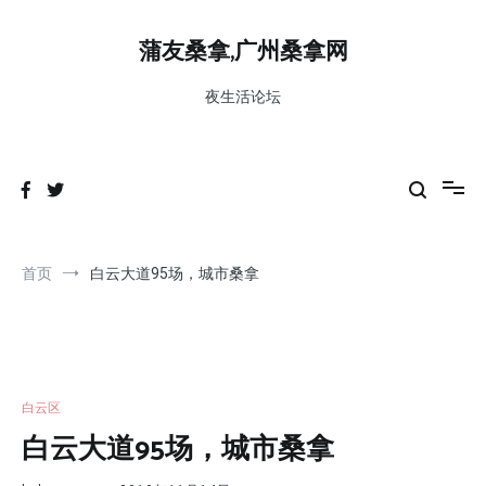
跳
到
蒲友桑拿,广州桑拿网
内
容
夜生活论坛
首页
白云大道95场，城市桑拿
白云区
白云大道95场，城市桑拿