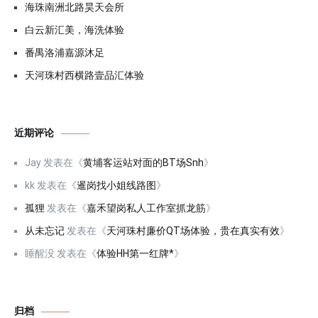
海珠南洲北路昊天会所
白云新汇美，海洗体验
番禺洛浦嘉源沐足
天河珠村西横路壹品汇体验
近期评论
Jay
发表在《
黄埔客运站对面的BT场Snh
》
kk
发表在《
暹岗找小姐线路图
》
孤狸
发表在《
嘉禾望岗私人工作室抓龙筋
》
从未忘记
发表在《
天河珠村廉价QT场体验，贵在真实有效
》
睡醒没
发表在《
体验HH第一红牌*
》
归档