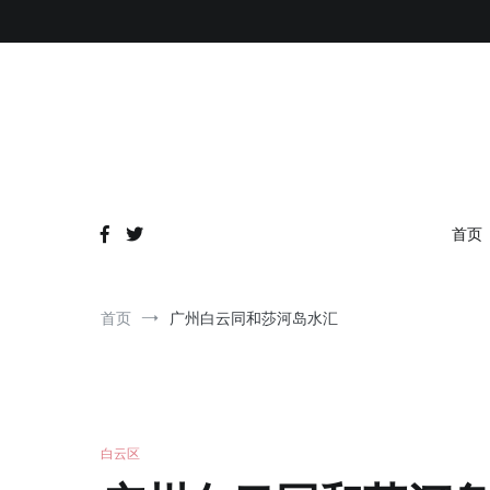
跳
到
内
容
首页
首页
广州白云同和莎河岛水汇
白云区