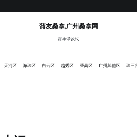
蒲友桑拿,广州桑拿网
夜生活论坛
天河区
海珠区
白云区
越秀区
番禺区
广州其他区
珠三