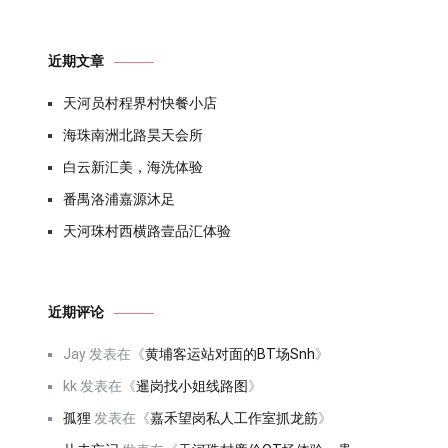
近期文章
天河员村程界村快餐小店
海珠南洲北路昊天会所
白云新汇美，海洗体验
番禺洛浦嘉源沐足
天河珠村西横路壹品汇体验
近期评论
Jay
发表在《
黄埔客运站对面的BT场Snh
》
kk
发表在《
暹岗找小姐线路图
》
孤狸
发表在《
嘉禾望岗私人工作室抓龙筋
》