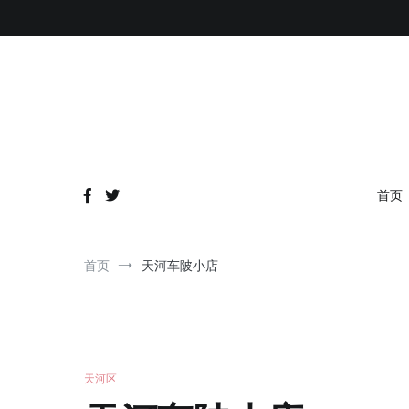
跳
到
内
容
首页
首页
天河车陂小店
天河区