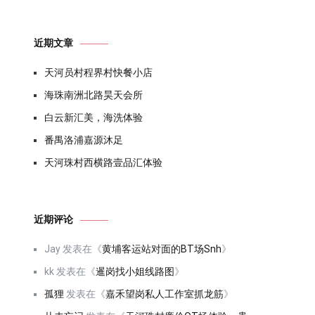
近期文章
天河员村程界村快餐小店
海珠南洲北路昊天会所
白云新汇美，海洗体验
番禺洛浦嘉源沐足
天河珠村西横路壹品汇体验
近期评论
Jay
发表在《
黄埔客运站对面的BT场Snh
》
kk
发表在《
暹岗找小姐线路图
》
孤狸
发表在《
嘉禾望岗私人工作室抓龙筋
》