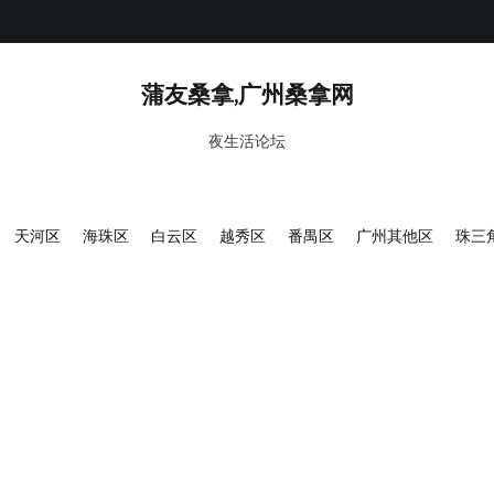
蒲友桑拿,广州桑拿网
夜生活论坛
天河区
海珠区
白云区
越秀区
番禺区
广州其他区
珠三