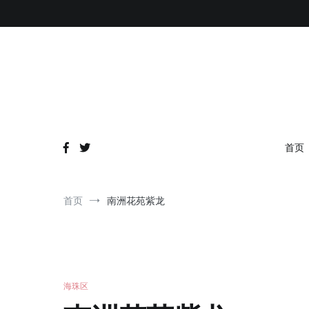
跳
到
内
容
首页
首页
南洲花苑紫龙
海珠区