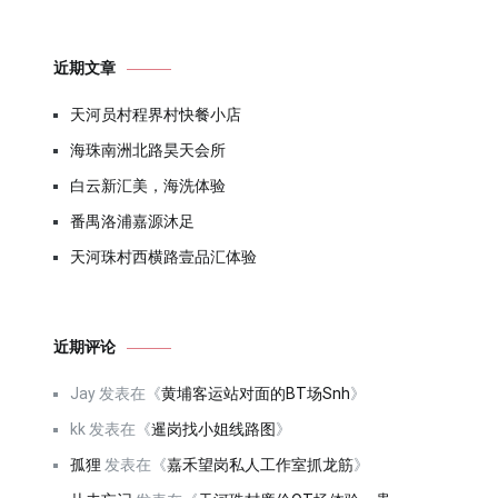
近期文章
天河员村程界村快餐小店
海珠南洲北路昊天会所
白云新汇美，海洗体验
番禺洛浦嘉源沐足
天河珠村西横路壹品汇体验
近期评论
Jay
发表在《
黄埔客运站对面的BT场Snh
》
kk
发表在《
暹岗找小姐线路图
》
孤狸
发表在《
嘉禾望岗私人工作室抓龙筋
》