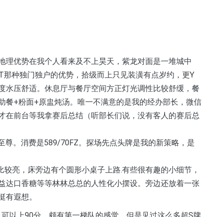
地理优势在我个人看来及不上昊天，紫龙对面是一堆城中
T那种独门独户的优势，拾级而上只见装潢有点岁约，更Y
度水压舒适。休息厅与餐厅空间方正灯光调性比较舒缓，餐
助餐+粉面+原盅炖汤。唯一不满意的是我的经办部长，微信
才在前台等我拿赛后总结（听部长们说，没有客人的赛后总
至尊。消费是589/70FZ。探场先点头牌是我的新策略，是
比较亮，床旁边有个圆形小桌子上路.有些很有趣的小细节，
益达口香糖等等林林总总的人性化小摆设。旁边还放着一张
挺有遐想。
也可以上90分，颇有第一梯队的感觉，但是见过这么多超S牌