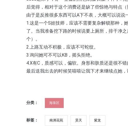
后觉得，相对于这个消费还是缺了些惊艳与特点（
由于是反推很多东西可以A下不表，大概可以说说
1.这是一个S娃技师，应该不需要复杂解锁那种，
了。当我准备挖下路的时候说要上厕所，排干净之
个）。
2.上路互动不积极，应该不可蛇纹。
3.询问她可不可以KB，摇头拒绝。
4.X有C，质感可以，偏软。身形和肤质还是很不错
最后送我出去的时候笑嘻嘻让我下才来继续点她，
分类：
海珠区
标签：
南洲花苑
昊天
紫龙