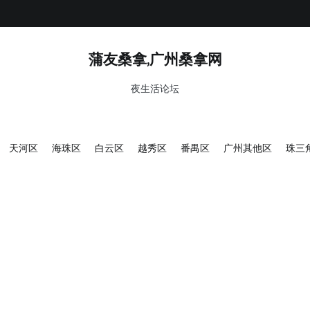
蒲友桑拿,广州桑拿网
夜生活论坛
天河区
海珠区
白云区
越秀区
番禺区
广州其他区
珠三