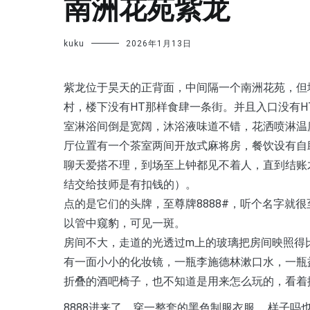
南洲花苑紫龙
kuku
2026年1月13日
紫龙位于昊天的正背面，中间隔一个南洲花苑，但
村，楼下没有HT那样食肆一条街。并且入口没有H
室淋浴间倒是宽阔，沐浴液味道不错，花洒喷淋温
厅位置有一个茶室两间开放式麻将房，餐饮设有自
聊天爱搭不理，到场至上钟都见不着人，直到结账
结交给技师是有扣钱的）。
点的是它们的头牌，至尊牌8888#，听个名字就很
以管中窥豹，可见一斑。
房间不大，走道的光透过m上的玻璃把房间映照得
有一面小小的化妆镜，一瓶李施德林漱口水，一瓶
折叠的酒吧椅子，也不知道是用来怎么玩的，看着
8888进来了，穿一整套的黑色制服衣服.，样子吗