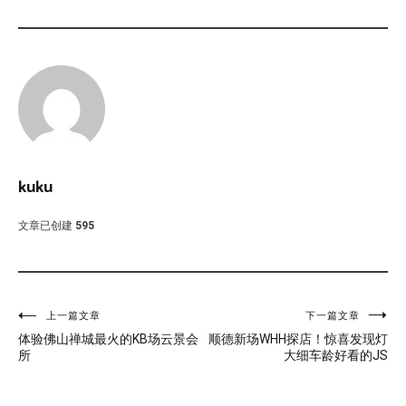
kuku
文章已创建
595
文
上一篇文章
下一篇文章
体验佛山禅城最火的KB场云景会
顺德新场WHH探店！惊喜发现灯
章
所
大细车龄好看的JS
导