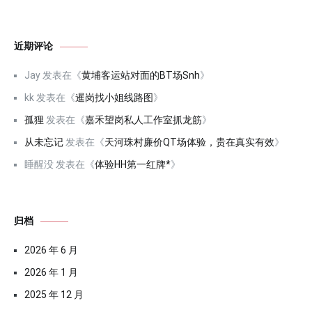
近期评论
Jay
发表在《
黄埔客运站对面的BT场Snh
》
kk
发表在《
暹岗找小姐线路图
》
孤狸
发表在《
嘉禾望岗私人工作室抓龙筋
》
从未忘记
发表在《
天河珠村廉价QT场体验，贵在真实有效
》
睡醒没
发表在《
体验HH第一红牌*
》
归档
2026 年 6 月
2026 年 1 月
2025 年 12 月