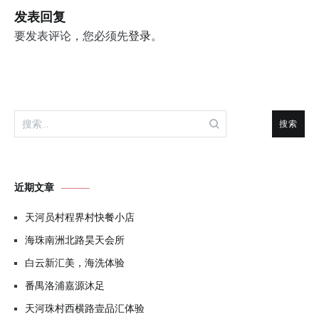
航
发表回复
要发表评论，您必须先
登录
。
搜
索：
近期文章
天河员村程界村快餐小店
海珠南洲北路昊天会所
白云新汇美，海洗体验
番禺洛浦嘉源沐足
天河珠村西横路壹品汇体验