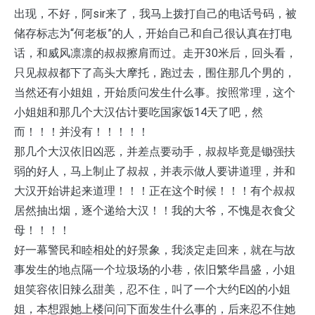
出现，不好，阿sir来了，我马上拨打自己的电话号码，被
储存标志为“何老板”的人，开始自己和自己很认真在打电
话，和威风凛凛的叔叔擦肩而过。走开30米后，回头看，
只见叔叔都下了高头大摩托，跑过去，围住那几个男的，
当然还有小姐姐，开始质问发生什么事。按照常理，这个
小姐姐和那几个大汉估计要吃国家饭14天了吧，然
而！！！并没有！！！！！
那几个大汉依旧凶恶，并差点要动手，叔叔毕竟是锄强扶
弱的好人，马上制止了叔叔，并表示做人要讲道理，并和
大汉开始讲起来道理！！！正在这个时候！！！有个叔叔
居然抽出烟，逐个递给大汉！！我的大爷，不愧是衣食父
母！！！！
好一幕警民和睦相处的好景象，我淡定走回来，就在与故
事发生的地点隔一个垃圾场的小巷，依旧繁华昌盛，小姐
姐笑容依旧辣么甜美，忍不住，叫了一个大约E凶的小姐
姐，本想跟她上楼问问下面发生什么事的，后来忍不住她