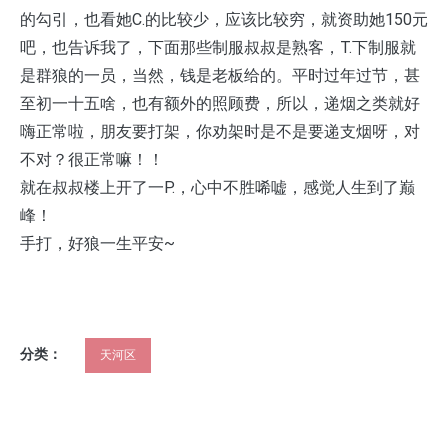
的勾引，也看她C.的比较少，应该比较穷，就资助她150元
吧，也告诉我了，下面那些制服叔叔是熟客，T.下制服就
是群狼的一员，当然，钱是老板给的。平时过年过节，甚
至初一十五啥，也有额外的照顾费，所以，递烟之类就好
嗨正常啦，朋友要打架，你劝架时是不是要递支烟呀，对
不对？很正常嘛！！
就在叔叔楼上开了一P.，心中不胜唏嘘，感觉人生到了巅
峰！
手打，好狼一生平安~
分类：
天河区