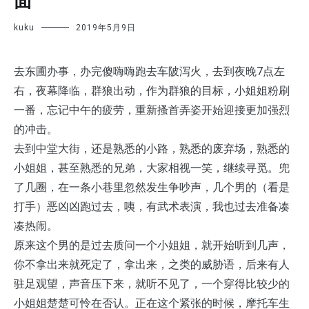
面
kuku
2019年5月9日
去东圃办事，办完傻嗨嗨跑去车陂泻火，去到夜晚7点左
右，夜幕降临，群狼出动，作为群狼的目标，小姐姐粉刷
一番，忘记中午的疲劳，重新搔首弄姿开始迎接更加强烈
的冲击。
去到中堂大街，还是熟悉的小路，熟悉的废弃场，熟悉的
小姐姐，甚至熟悉的兄弟，大家相视一笑，继续寻觅。兜
了几圈，在一条小巷里忽然发生争吵声，几个男的（看是
打手）恶凶凶跑过去，咦，有武术表演，我也过去准备凑
凑热闹。
原来这个男的是过去质问一个小姐姐，就开始听到几声，
你不拿出来就死定了，拿出来，之类的威胁语，后来有人
驻足观望，声音压下来，就听不见了，一个穿得比较少的
小姐姐楚楚可怜在否认。正在这个紧张的时候，摩托车生