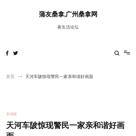
跳
到
蒲友桑拿,广州桑拿网
内
容
夜生活论坛
首页
天河车陂惊现警民一家亲和谐好画面
天河区
天河车陂惊现警民一家亲和谐好画