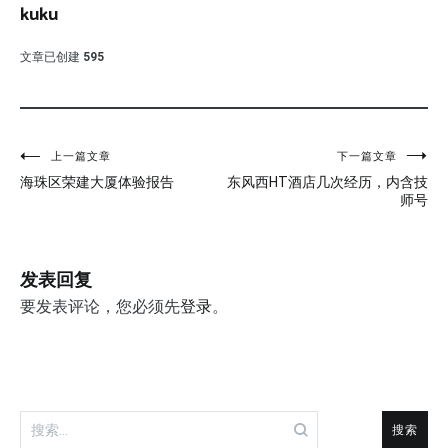
kuku
文章已创建
595
文
上一篇文章
下一篇文章
海珠区荣建大厦体验报告
东风西HT酒店几次经历，内含技
章
师号
导
航
发表回复
要发表评论，您必须先
登录
。
搜
索：