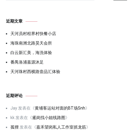
近期文章
天河员村程界村快餐小店
海珠南洲北路昊天会所
白云新汇美，海洗体验
番禺洛浦嘉源沐足
天河珠村西横路壹品汇体验
近期评论
Jay
发表在《
黄埔客运站对面的BT场Snh
》
kk
发表在《
暹岗找小姐线路图
》
孤狸
发表在《
嘉禾望岗私人工作室抓龙筋
》