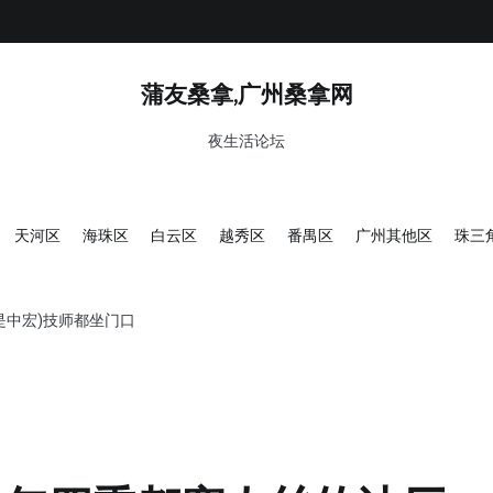
蒲友桑拿,广州桑拿网
夜生活论坛
天河区
海珠区
白云区
越秀区
番禺区
广州其他区
珠三
是中宏)技师都坐门口