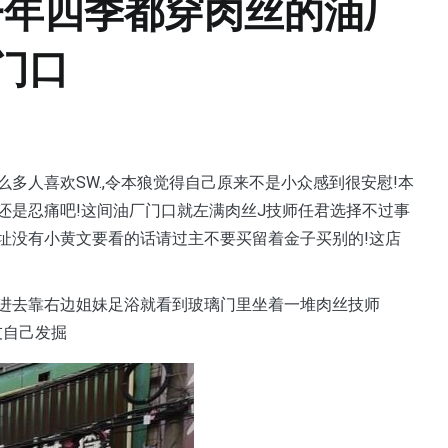
一年四季都穿肉丝的油厂
门口
多人喜欢SW.,令本狼觉得自己原来不是小众感到很安慰!本
还是忍痛吧!这间油厂门口就左满肉丝J技师任君选择不过事
址没有小黄文要看的话请过主不要买留着金子买别的!这店
进去靠右边姐妹足浴就看到玻璃门里坐着一堆肉丝技师
友自己发掘