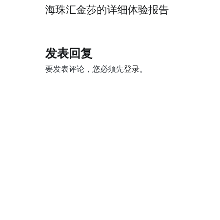
文
海珠汇金莎的详细体验报告
章
导
发表回复
航
要发表评论，您必须先
登录
。