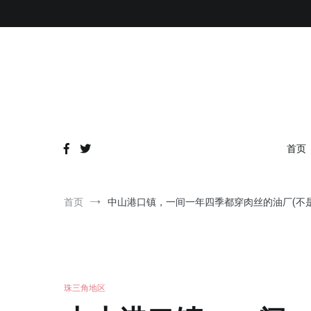
跳
到
内
容
首页
首页
中山港口镇，一间一年四季都穿肉丝的油厂(不
珠三角地区