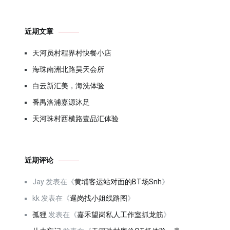
近期文章
天河员村程界村快餐小店
海珠南洲北路昊天会所
白云新汇美，海洗体验
番禺洛浦嘉源沐足
天河珠村西横路壹品汇体验
近期评论
Jay
发表在《
黄埔客运站对面的BT场Snh
》
kk
发表在《
暹岗找小姐线路图
》
孤狸
发表在《
嘉禾望岗私人工作室抓龙筋
》