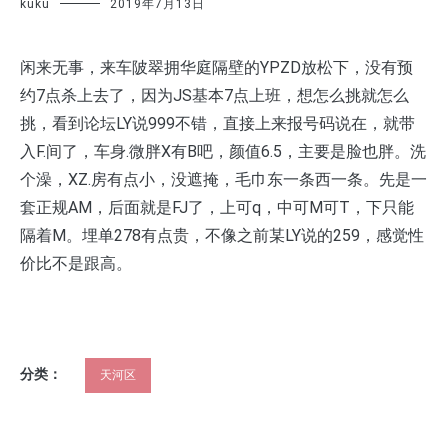
kuku
2019年7月13日
闲来无事，来车陂翠拥华庭隔壁的YPZD放松下，没有预
约7点杀上去了，因为JS基本7点上班，想怎么挑就怎么
挑，看到论坛LY说999不错，直接上来报号码说在，就带
入F.间了，车身.微胖X有B吧，颜值6.5，主要是脸也胖。洗
个澡，XZ.房有点小，没遮掩，毛巾东一条西一条。先是一
套正规AM，后面就是FJ了，上可q，中可M可T，下只能
隔着M。埋单278有点贵，不像之前某LY说的259，感觉性
价比不是跟高。
分类：
天河区