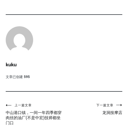
kuku
文章已创建
595
文
上一篇文章
下一篇文章
中山港口镇，一间一年四季都穿
龙洞按摩店
章
肉丝的油厂(不是中宏)技师都坐
门口