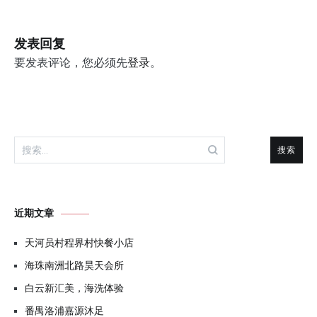
导
航
发表回复
要发表评论，您必须先
登录
。
搜
索：
近期文章
天河员村程界村快餐小店
海珠南洲北路昊天会所
白云新汇美，海洗体验
番禺洛浦嘉源沐足