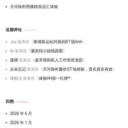
天河珠村西横路壹品汇体验
近期评论
Jay
发表在《
黄埔客运站对面的BT场Snh
》
kk
发表在《
暹岗找小姐线路图
》
孤狸
发表在《
嘉禾望岗私人工作室抓龙筋
》
从未忘记
发表在《
天河珠村廉价QT场体验，贵在真实有效
》
睡醒没
发表在《
体验HH第一红牌*
》
归档
2026 年 6 月
2026 年 1 月