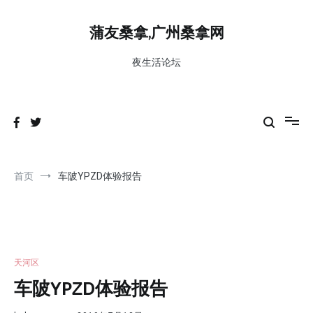
跳
到
蒲友桑拿,广州桑拿网
内
容
夜生活论坛
首页
车陂YPZD体验报告
天河区
车陂YPZD体验报告