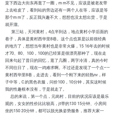
棠下西边大街东再逛了一圈，m m不见，应该是被老友带
上去哈皮了，看到站的旁边还有一两个人在等，应该是等
那个m m了，反正我兴趣不大，想想也没太想出货，于是
就开溜。
第三站，天河黄村，4点半到达，地点黄村小学后面的
巷子，具体是黄村西华里8巷。这个点也算是以前很经典
的地方了，想想当年黄村也是非常火爆，15 16年去的时候
才70、80、100，100的已经算是很漂亮那种了，现在走
回来勾起了昔日的回忆，逛了几圈，两字冷清，真的今时
不同往日了，现在一鸡难求啊。不过还是发现了一个点——
黄村西华里8巷，走进去，看到一个刚下来的轻熟nv，样
子中等，C.的黑色衣服，问价100，10分钟，其实这时候
我的性趣根本没有，于是就走了。
总的来说，第一个点，元岗村，目前的状况应该是最乐
观的，女女的性价比比较高，jt带的130 15分钟、小房间
坐的150 20分钟，都可以脱光换姿势服务，推荐大家一