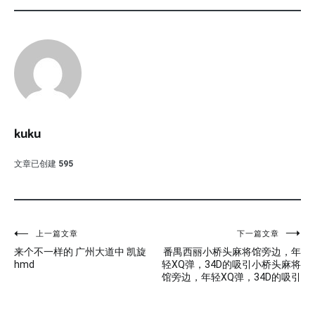
kuku
文章已创建
595
文
上一篇文章
下一篇文章
来个不一样的 广州大道中 凯旋
番禺西丽小桥头麻将馆旁边，年
章
hmd
轻XQ弹，34D的吸引小桥头麻将
馆旁边，年轻XQ弹，34D的吸引
导