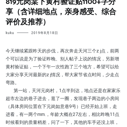
819元岗棠下黄村验证贴1100+字分
享（含详细地点，亲身感受、综合
评价及推荐）
kuku
2019年8月18日
今天继续紧跟昨天的步伐，再次奔走天河三个z j点，前两
个可以说是为了验证昨晚、别人帖子上说的情况，另新增
黄村验证贴，一个下午一次性跑了三个地方，希望可以给
大家分享天河最新的z j情况，帮大家节省点时间，少走点
弯路。
第一站，天河元岗村，1点半到达，地点还是在家家乐
超市左边的巷子进去，逛了一圈，发现巷子两边的小房间
（具体房间位置在下元岗如意巷9号）已经开始上班，走
进看，有一两个mm.，年龄大概在27左右，相比昨晚11点
时候看到的质量稍差，问了一下，其他的车手还没上班，