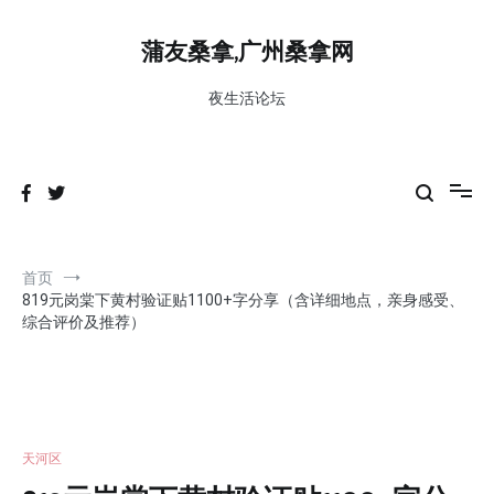
跳
到
蒲友桑拿,广州桑拿网
内
容
夜生活论坛
首页
819元岗棠下黄村验证贴1100+字分享（含详细地点，亲身感受、
综合评价及推荐）
天河区