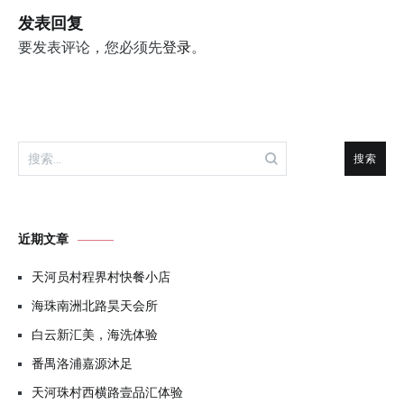
航
发表回复
要发表评论，您必须先
登录
。
搜
索：
近期文章
天河员村程界村快餐小店
海珠南洲北路昊天会所
白云新汇美，海洗体验
番禺洛浦嘉源沐足
天河珠村西横路壹品汇体验