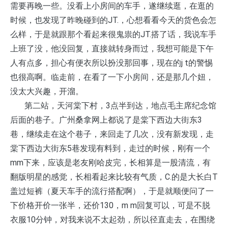
需要再晚一些。没看上小房间的车手，遂继续逛，在逛的
时候，也发现了昨晚碰到的JT.，心想看看今天的货色会怎
么样，于是就跟那个看起来很鬼祟的JT.搭了话，我说车手
上班了没，他没回复，直接就转身而过，我想可能是下午
人有点多，担心有便衣所以扮没那回事，现在的j t的警惕
也很高啊。临走前，在看了一下小房间，还是那几个妞，
没太大兴趣，开溜。
第二站，天河棠下村，3点半到达，地点毛主席纪念馆
后面的巷子。广州桑拿网上都说了是棠下西边大街东3
巷，继续走在这个巷子，来回走了几次，没有新发现，走
棠下西边大街东5巷发现有料到，走过的时候，刚有一个
mm下来，应该是老友刚哈皮完，长相算是一股清流，有
翻版明星的感觉，长相看起来比较有气质，C.的是大长白T
盖过短裤（夏天车手的流行搭配啊），于是就顺便问了一
下价格开价一张半，还价130，m m回复可以，可是不脱
衣服10分钟，对我来说不太起劲，所以径直走去，在围绕