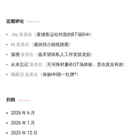
近期评论
Jay
发表在《
黄埔客运站对面的BT场Snh
》
kk
发表在《
暹岗找小姐线路图
》
孤狸
发表在《
嘉禾望岗私人工作室抓龙筋
》
从未忘记
发表在《
天河珠村廉价QT场体验，贵在真实有效
》
睡醒没
发表在《
体验HH第一红牌*
》
归档
2026 年 6 月
2026 年 1 月
2025 年 12 月