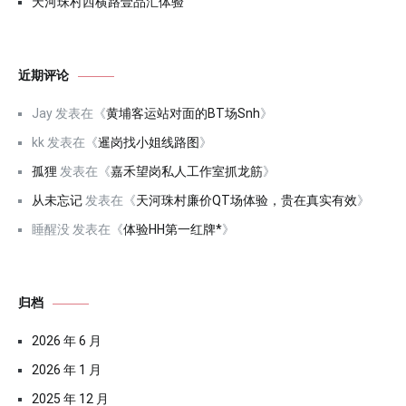
天河珠村西横路壹品汇体验
近期评论
Jay
发表在《
黄埔客运站对面的BT场Snh
》
kk
发表在《
暹岗找小姐线路图
》
孤狸
发表在《
嘉禾望岗私人工作室抓龙筋
》
从未忘记
发表在《
天河珠村廉价QT场体验，贵在真实有效
》
睡醒没
发表在《
体验HH第一红牌*
》
归档
2026 年 6 月
2026 年 1 月
2025 年 12 月