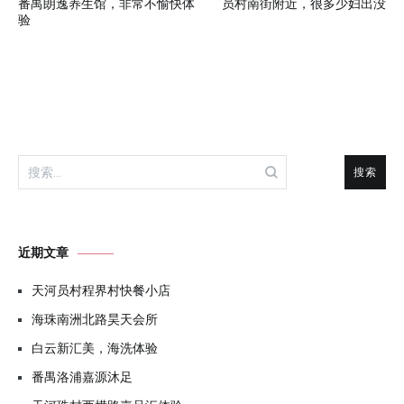
番禺朗逸养生馆，非常不愉快体
员村南街附近，很多少妇出没
章
验
导
航
搜
索：
近期文章
天河员村程界村快餐小店
海珠南洲北路昊天会所
白云新汇美，海洗体验
番禺洛浦嘉源沐足