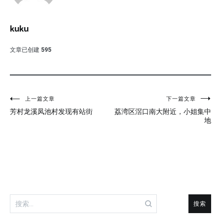
kuku
文章已创建
595
文
上一篇文章
下一篇文章
芳村龙溪凤池村发现有站街
荔湾区滘口南大附近，小姐集中
章
地
导
航
搜
索：