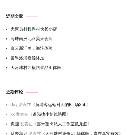
近期文章
天河员村程界村快餐小店
海珠南洲北路昊天会所
白云新汇美，海洗体验
番禺洛浦嘉源沐足
天河珠村西横路壹品汇体验
近期评论
Jay
发表在《
黄埔客运站对面的BT场Snh
》
kk
发表在《
暹岗找小姐线路图
》
孤狸
发表在《
嘉禾望岗私人工作室抓龙筋
》
从未忘记
发表在《
天河珠村廉价QT场体验，贵在真实有效
》