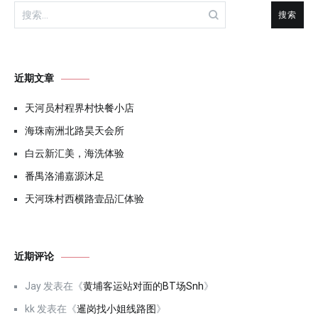
搜
索：
近期文章
天河员村程界村快餐小店
海珠南洲北路昊天会所
白云新汇美，海洗体验
番禺洛浦嘉源沐足
天河珠村西横路壹品汇体验
近期评论
Jay
发表在《
黄埔客运站对面的BT场Snh
》
kk
发表在《
暹岗找小姐线路图
》