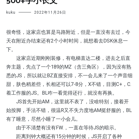
500+字小长文
kuku
2022年11月26日
很奇怪，这家店也算是马路附近，但是一直没有去过，今
天在附近办结束还有2个小时时间，就想着去DSK休息一
下。
这家店近期刚刚装修，有电梯直达二楼，进去之后直
奔主题，先点了一个189的MZ（含三角区），因为没有熟
悉的JS，所以就让BZ直接安排，不一会儿来了一个声音细
甜，肤色稍差些，长相还可以7-8分，X不错，目测C+，C.
着工作服的JS。BL咋一看觉得还行，就没有再换。
JS首先开始AM，这里就不表了，没啥特别，接着开
始按脚，手法不错，很温R又不失力度地AM挺舒服的，BL
有了睡意，尽然小睡了一小会儿。
由于不清楚有没有FW.，一直在等待JS的暗示。
距离到钟大概还有15分钟的时候，JS开启了各种