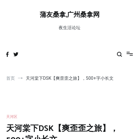
跳
到
蒲友桑拿,广州桑拿网
内
容
夜生活论坛
首页
天河棠下DSK【爽歪歪之旅】，500+字小长文
天河区
天河棠下DSK【爽歪歪之旅】，